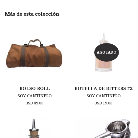
en
Google
Más de esta colección
Plus
AGOTADO
BOLSO ROLL
BOTELLA DE BITTERS #2
SOY CANTINERO
SOY CANTINERO
Precio
USD 89.00
Precio
USD 19.00
habitual
habitual