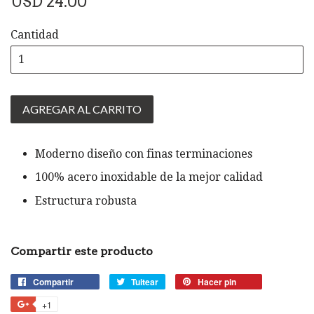
USD 24.00
habitual
Cantidad
AGREGAR AL CARRITO
Moderno diseño con finas terminaciones
100% acero inoxidable de la mejor calidad
Estructura robusta
Compartir este producto
Compartir
Compartir
Tuitear
Tuitear
Hacer pin
Pinear
en
en
en
+1
+1
Facebook
Twitter
Pinterest