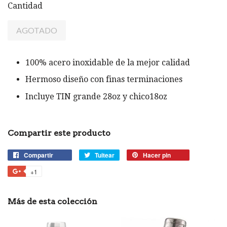
Cantidad
AGOTADO
100% acero inoxidable de la mejor calidad
Hermoso diseño con finas terminaciones
Incluye TIN grande 28oz y chico18oz
Compartir este producto
Compartir
Compartir
Tuitear
Tuitear
Hacer pin
Pinear
en
en
en
+1
+1
Facebook
Twitter
Pinterest
en
Google
Más de esta colección
Plus