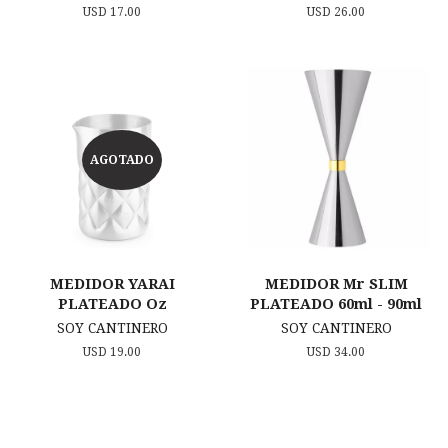
Precio
USD 17.00
Precio
USD 26.00
habitual
habitual
AGOTADO
MEDIDOR YARAI
MEDIDOR Mr SLIM
PLATEADO Oz
PLATEADO 60ml - 90ml
SOY CANTINERO
SOY CANTINERO
Precio
USD 19.00
Precio
USD 34.00
habitual
habitual