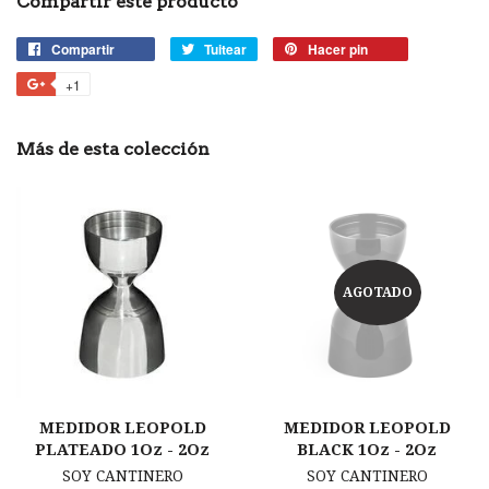
Compartir este producto
Compartir
Compartir
Tuitear
Tuitear
Hacer pin
Pinear
en
en
en
+1
+1
Facebook
Twitter
Pinterest
en
Google
Más de esta colección
Plus
AGOTADO
MEDIDOR LEOPOLD
MEDIDOR LEOPOLD
PLATEADO 1Oz - 2Oz
BLACK 1Oz - 2Oz
SOY CANTINERO
SOY CANTINERO