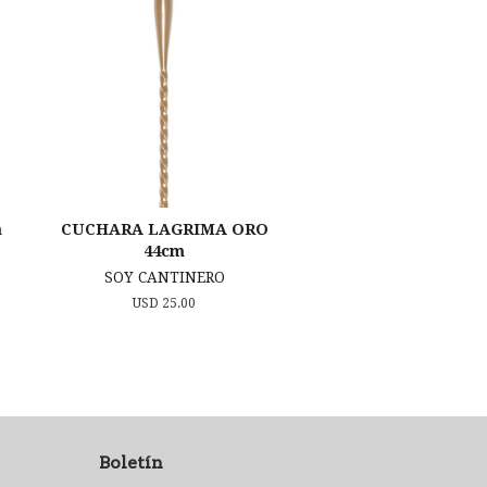
m
CUCHARA LAGRIMA ORO
44cm
SOY CANTINERO
Precio
USD 25.00
habitual
Boletín