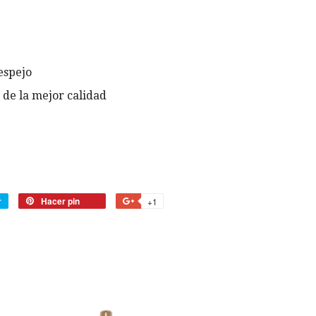
espejo
 de la mejor calidad
r
Tuitear
Hacer pin
Pinear
+1
+1
en
en
en
Twitter
Pinterest
Google
Plus