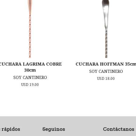
CUCHARA LAGRIMA COBRE
CUCHARA HOFFMAN 35c
30cm
SOY CANTINERO
SOY CANTINERO
Precio
USD 18.00
habitual
Precio
USD 19.00
habitual
 rápidos
Seguinos
Contáctanos