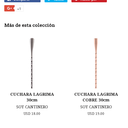
en
en
en
+1
+1
Facebook
Twitter
Pinterest
en
Google
Más de esta colección
Plus
CUCHARA LAGRIMA
CUCHARA LAGRIMA
30cm
COBRE 30cm
SOY CANTINERO
SOY CANTINERO
Precio
USD 18.00
Precio
USD 19.00
habitual
habitual