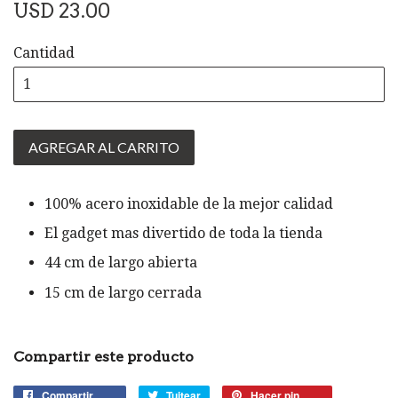
Precio
USD 23.00
habitual
Cantidad
AGREGAR AL CARRITO
100% acero inoxidable de la mejor calidad
El gadget mas divertido de toda la tienda
44 cm de largo abierta
15 cm de largo cerrada
Compartir este producto
Compartir
Compartir
Tuitear
Tuitear
Hacer pin
Pinear